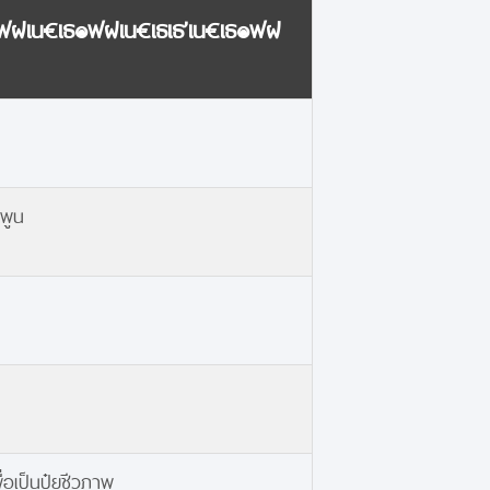
ธ๏ฟฝเน€เธ๏ฟฝเน€เธเธ’เน€เธ๏ฟฝ
ำพูน
่อเป็นปุ๋ยชีวภาพ