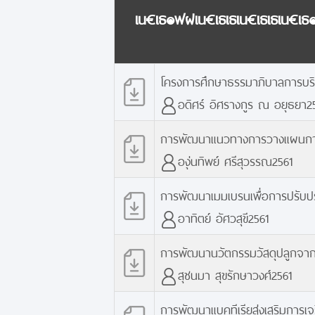
เน€เธ๏ฟฝเน€เธเธเน€เธเธเน€เ
โครงการศึกษาธรรมาภิบาลการบริ
อดิศร์ อิศรางกูร ณ อยุธยา2
การพัฒนาแนวทางการวางแผนการใช้ป
องุ่นทิพย์ ศรีสุวรรณ2561
การพัฒนาเมมเบรนเพื่อการปรับปร
อาทิตย์ อัศวสุขี2561
การพัฒนานวัตกรรมวัสดุปลูกจากล
สุชนมา สุขรักษาวงศ์2561
การพัฒนาแบคทีเรียส่งเสริมการเจริ