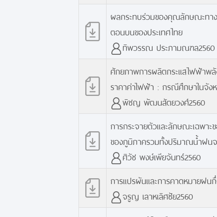
ผลกระทบร่วมของคุณลักษณะทางเ
ตอนบนของประเทศไทย
ทิพวรรณ ประภามณฑล2560
ศักยภาพการผลิตกระแสไฟฟ้าพลังง
ราคาค่าไฟฟ้า : กรณีศึกษาในจังหว
พิชญ พัฒนสัตยวงศ์2560
การกระจายตัวและลักษณะเฉพาะของ
ของภูมิภาครวมทั้งปริมาณน้ำฝน
ศิวัช พงษ์เพียจันทร์2560
การแปรผันและการคาดหมายฝนกึ่งฤ
จรูญ เลาหเลิศชัย2560