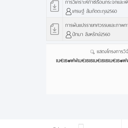
การวิเคราะห์ก๊าซเรือนกระจกและพั
เศรษฐ์ สัมภัตตะกุล2560
การผันแปรรายทศวรรษและภาพการณ
ปัทมา สิงหรักษ์2560
แสดงโครงการวิจัย
เน€เธ๏ฟฝเน€เธเธเน€เธเธเน€เธ๏