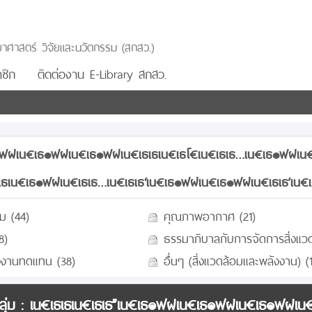
าศาสตร์ วิจัยและนวัตกรรม (สกสว.)
ชิก
ติดต่องาน E-Library สกสว.
๏ฟฝเน€เธ๏ฟฝเน€เธ๏ฟฝเน€เธเธเน€เธโ€เน€เธเธ…เน€เธ๏ฟฝเน€เ
เธเน€เธ๏ฟฝเน€เธเธ…เน€เธเธ‘เน€เธ๏ฟฝเน€เธ๏ฟฝเน€เธเธ’เน€
ม (44)
คุณภาพอากาศ (21)
8)
ธรรมาภิบาลกับการจัดการสิ่งแวด
ังงานทดแทน (38)
อื่นๆ (สิ่งแวดล้อมและพลังงาน) (
ุ่ม :
เน€เธเธเน€เธเธ”เน€เธ๏ฟฝเน€เธ๏ฟฝเน€เธ๏ฟฝเน€เธ