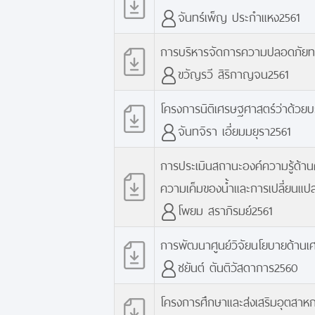
จันทร์เพ็ญ ประกำแหง2561
การบริหารจัดการความปลอดภัยทา
ขวัญรวี สิริกาญจน2561
โครงการนิติเศรษฐศาสตร์ว่าด้วยบร
จันทจิรา เอี่ยมมยุรา2561
การประเมินสถานะองค์ความรู้ด้าน
ความเค็มของน้ำและการเปลี่ยนแ
โพยม สราภิรมย์2561
การพัฒนาศูนย์วิจัยนโยบายด้านเศรษ
ชยันต์ ตันติวัสดาการ2560
โครงการศึกษาและส่งเสริมอุตสาห