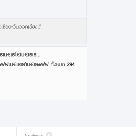
ียตะวันออกเฉียงใต้
เน€เธโ€เน€เธเธ…
๏ฟฝเน€เธเธ’เน€เธ๏ฟฝ
ทั้งหมด
294
Address