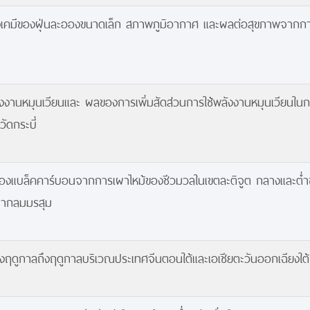
คมีของฝุ่นละอองขนาดเล็ก สภาพภูมิอากาศ และผลต่อสุขภาพจากก
านหมุนเวียนและ ผลของการเพิ่มสัดส่วนการใช้พลังงานหมุนเวียนในกา
ัดกระบี่
แบล็คคาร์บอนจากการเผาไหม้ของชีวมวลในเขตละติจูต กลางและต่ำขอ
จากลมมรสุม
ดูกาลถึงฤดูกาลบริเวณประเทศจีนตอนใต้และเอเชียตะวันออกเฉียงใต้