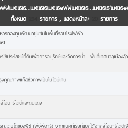
ธ๏ฟฝเน€เธเธ…เน€เธเธเน€เธ๏ฟฝเน€เธเธ…เน€เธเธ‘เน€เ
ทั้งหมด
294
รายการ , แสดงหน้าละ
20
รายการ
หารกองทุนพัฒนาชุมชนในพื้นที่รอบโรงไฟฟ้า
561
ระโยชน์ที่ดินเพื่อการอนุรักษ์และจัดการน้ำ : พื้นที่เทศบาลเมืองล
ุงคุณภาพแก๊สชีวภาพเป็นไบโอมีเทน
ีโอนาร์ไดต์และดินแดง
ญเติบโตของพืช (พีจีพีอาร์) จากแบคทีเรียที่แยกได้จากลีโอนาร์ไดต์เพื