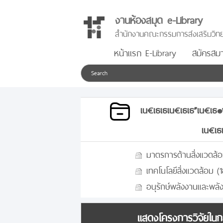
งานห้องสมุด e-Library
สำนักงานคณะกรรมการส่งเสริมวิทย
หน้าแรก E-Library
สมัครสมา
เน€เธเธเน€เธเธ”เน€เธ
เน€เธ
มาตรการด้านสิ่งแวดล้อ
เทคโนโลยีสิ่งแวดล้อม (1
อนุรักษ์พลังงานและพล
แสดงโครงการวิจัยในกล