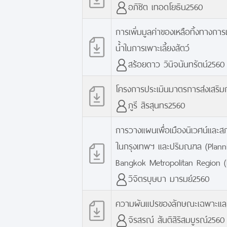
อภิชิต เทอดโยธิน2560
การเพิ่มมูลค่าของเหลือทิ้งทางก
น้ำในการเพาะเลี้ยงสัตว์
สร้อยดาว วินิจนันทรัตน์2560
โครงการประเมินมาตรการส่งเสริม
ภูรี สิรสุนทร2560
การวางแผนเพื่อเมืองนิเวศน์และส
ในกรุงเทพฯ และปริมณฑล (Planning
Bangkok Metropolitan Region 
วิจิตรบุษบา มารมย์2560
ความผันแปรของลักษณะเฉพาะและกล
จิรสรณ์ สันติสิริสมบูรณ์2560