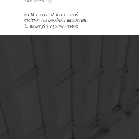
ชั้น 14 อาคาร เอส เอ็ม ทาวเวอร์
979/17-21 ถนนพหลโยธิน แขวงสามเสน
ใน เขตพญาไท กรุงเทพฯ 10400