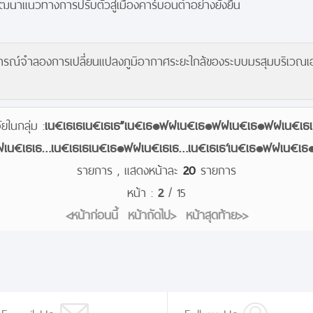
ฒนาแนวทางการปรับตัวสู่เมืองคาร์บอนต่ำอย่างยั่งยืน
์จำลองการเปลี่ยนแปลงภูมิอากาศระยะใกล้ของระบบมรสุมบริเวณเอเช
ในกลุ่ม :
เน€เธเธเน€เธเธ”เน€เธ๏ฟฝเน€เธ๏ฟฝเน€เธ๏ฟฝเน€เธเธ
ฟฝเน€เธเธ…เน€เธเธเน€เธ๏ฟฝเน€เธเธ…เน€เธเธ‘เน€เธ๏ฟฝเน€เธ
รายการ , แสดงหน้าละ
20
รายการ
หน้า :
2
/ 15
<หน้าก่อนนี้
หน้าถัดไป>
หน้าสุดท้าย>>
E-mail Us
Follow Us