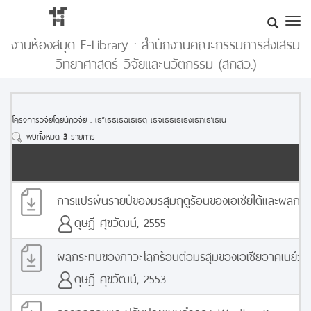
งานห้องสมุด E-Library : สำนักงานคณะกรรมการส่งเสริม
วิทยาศาสตร์ วิจัยและนวัตกรรม (สกสว.)
โครงการวิจัยโดยนักวิจัย :
เธ”เธธเธฉเธเธต เธจเธธเธเธงเธฑเธ’เธเน
พบทั้งหมด
3
รายการ
การแปรผันรายปีของมรสุมฤดูร้อนของเอเชียใต้และผลกร
ดุษฎี ศุขวัฒน์, 2555
ผลกระทบของภาวะโลกร้อนต่อมรสุมของเอเชียอาคเนย์: 
ดุษฎี ศุขวัฒน์, 2553