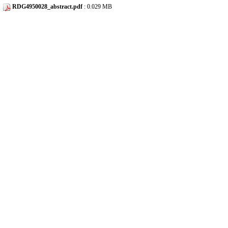
RDG4950028_abstract.pdf
: 0.029 MB