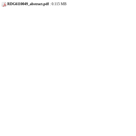
RDG6110049_abstract.pdf
: 0.115 MB