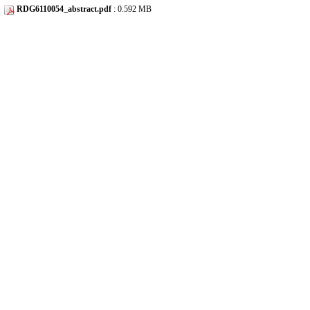
RDG6110054_abstract.pdf
: 0.592 MB