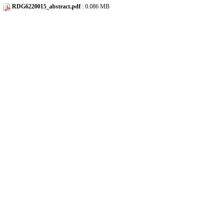
RDG6220015_abstract.pdf
: 0.086 MB