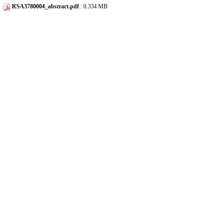
RSA3780004_abstract.pdf
: 0.334 MB