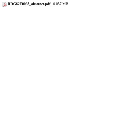
RDG62E0035_abstract.pdf
: 0.057 MB