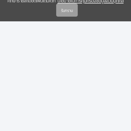
ศึกษารายละเอียดเพิ่มเติมได้ที่
นโยบายในการคุ้มครองข้อมูลส่วนบุคคล
(สกสว.)
รับทราบ
นโยบายในการคุ้มครองข้อมูลส่วนบุคคล