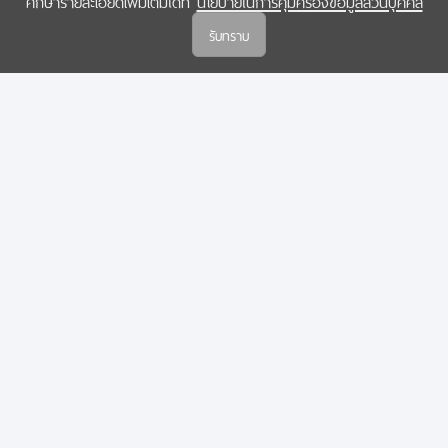
ศึกษารายละเอียดเพิ่มเติมได้ที่
นโยบายในการคุ้มครองข้อมูลส่วนบุคคล
(สกสว.)
รับทราบ
นโยบายในการคุ้มครองข้อมูลส่วนบุคคล