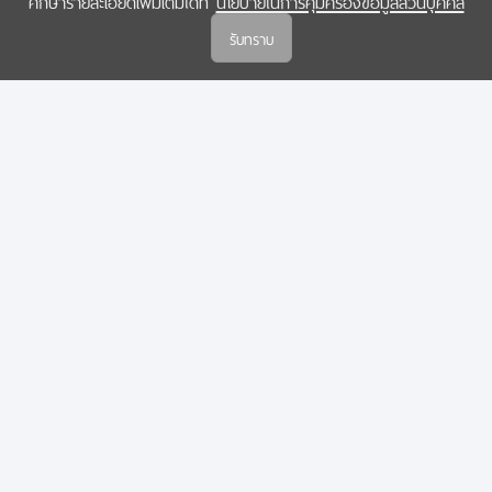
ศึกษารายละเอียดเพิ่มเติมได้ที่
นโยบายในการคุ้มครองข้อมูลส่วนบุคคล
(สกสว.)
รับทราบ
นโยบายในการคุ้มครองข้อมูลส่วนบุคคล