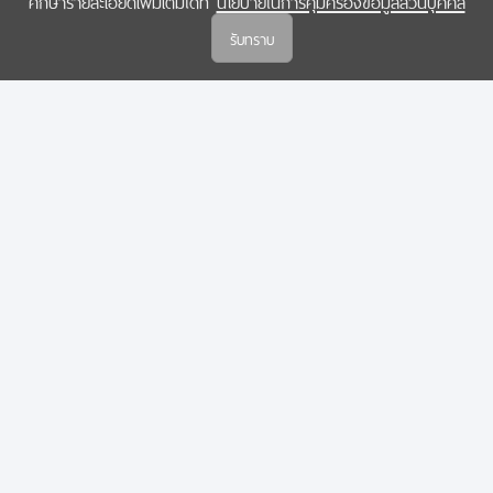
ศึกษารายละเอียดเพิ่มเติมได้ที่
นโยบายในการคุ้มครองข้อมูลส่วนบุคคล
(สกสว.)
รับทราบ
นโยบายในการคุ้มครองข้อมูลส่วนบุคคล