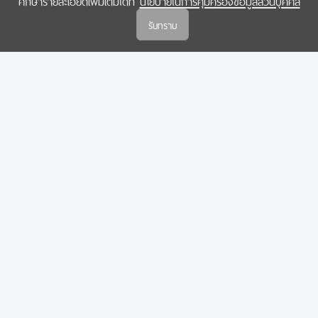
ศึกษารายละเอียดเพิ่มเติมได้ที่
นโยบายในการคุ้มครองข้อมูลส่วนบุคคล
(สกสว.)
รับทราบ
นโยบายในการคุ้มครองข้อมูลส่วนบุคคล