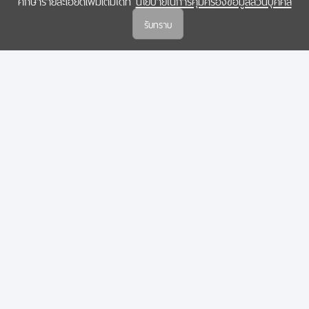
ศึกษารายละเอียดเพิ่มเติมได้ที่
นโยบายในการคุ้มครองข้อมูลส่วนบุคคล
(สกสว.)
รับทราบ
นโยบายในการคุ้มครองข้อมูลส่วนบุคคล