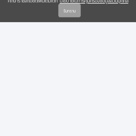
ศึกษารายละเอียดเพิ่มเติมได้ที่
นโยบายในการคุ้มครองข้อมูลส่วนบุคคล
(สกสว.)
รับทราบ
นโยบายในการคุ้มครองข้อมูลส่วนบุคคล