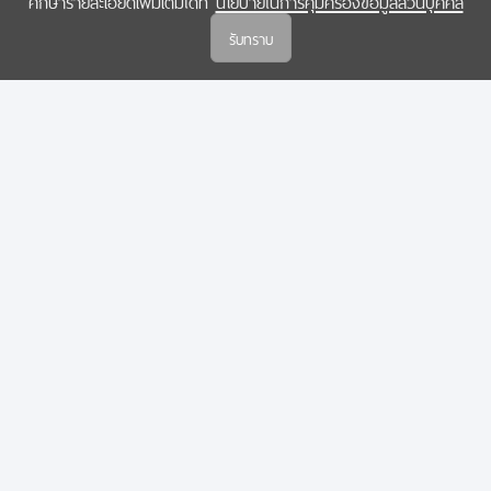
ศึกษารายละเอียดเพิ่มเติมได้ที่
นโยบายในการคุ้มครองข้อมูลส่วนบุคคล
(สกสว.)
รับทราบ
นโยบายในการคุ้มครองข้อมูลส่วนบุคคล