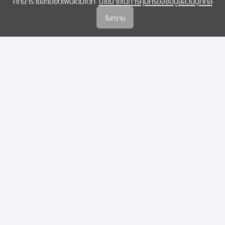
ศึกษารายละเอียดเพิ่มเติมได้ที่
นโยบายในการคุ้มครองข้อมูลส่วนบุคคล
(สกสว.)
รับทราบ
นโยบายในการคุ้มครองข้อมูลส่วนบุคคล