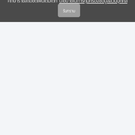
ศึกษารายละเอียดเพิ่มเติมได้ที่
นโยบายในการคุ้มครองข้อมูลส่วนบุคคล
(สกสว.)
รับทราบ
นโยบายในการคุ้มครองข้อมูลส่วนบุคคล