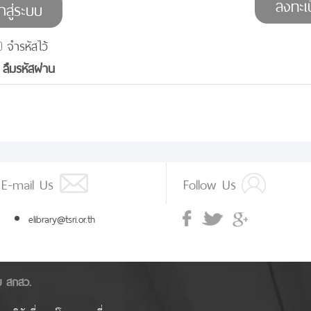
จำรหัสไว้
ลืมรหัสผ่าน
E-mail Us
Follow Us
elibrary@tsri.or.th
ัย สกสว.