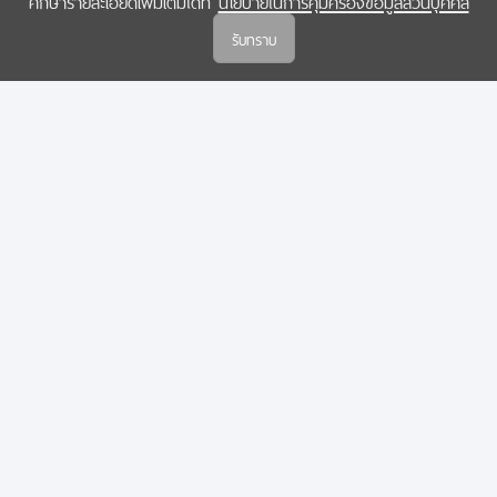
ศึกษารายละเอียดเพิ่มเติมได้ที่
นโยบายในการคุ้มครองข้อมูลส่วนบุคคล
(สกสว.)
รับทราบ
นโยบายในการคุ้มครองข้อมูลส่วนบุคคล