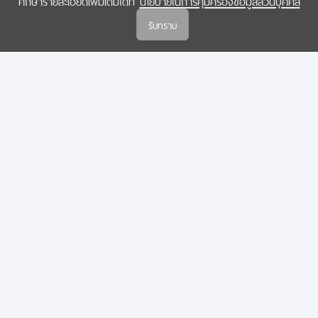
ศึกษารายละเอียดเพิ่มเติมได้ที่
นโยบายในการคุ้มครองข้อมูลส่วนบุคคล
(สกสว.)
รับทราบ
นโยบายในการคุ้มครองข้อมูลส่วนบุคคล