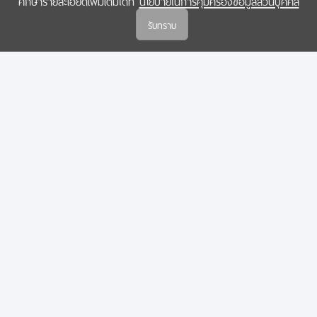
ศึกษารายละเอียดเพิ่มเติมได้ที่
นโยบายในการคุ้มครองข้อมูลส่วนบุคคล
(สกสว.)
รับทราบ
นโยบายในการคุ้มครองข้อมูลส่วนบุคคล