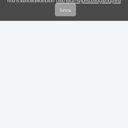
ศึกษารายละเอียดเพิ่มเติมได้ที่
นโยบายในการคุ้มครองข้อมูลส่วนบุคคล
(สกสว.)
รับทราบ
นโยบายในการคุ้มครองข้อมูลส่วนบุคคล