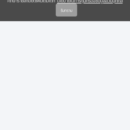
ศึกษารายละเอียดเพิ่มเติมได้ที่
นโยบายในการคุ้มครองข้อมูลส่วนบุคคล
(สกสว.)
รับทราบ
นโยบายในการคุ้มครองข้อมูลส่วนบุคคล