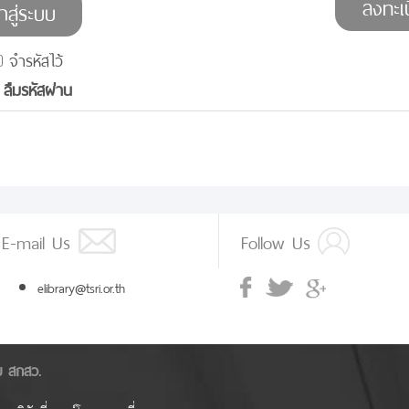
จำรหัสไว้
ลืมรหัสผ่าน
E-mail Us
Follow Us
elibrary@tsri.or.th
ัย สกสว.