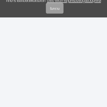
ศึกษารายละเอียดเพิ่มเติมได้ที่
นโยบายในการคุ้มครองข้อมูลส่วนบุคคล
(สกสว.)
รับทราบ
นโยบายในการคุ้มครองข้อมูลส่วนบุคคล