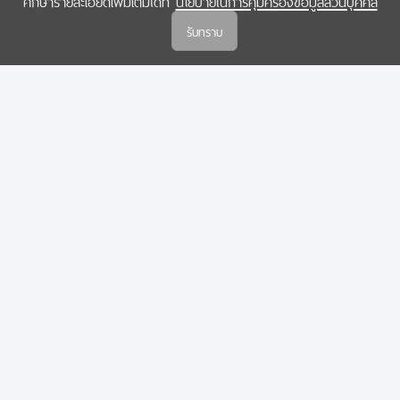
ศึกษารายละเอียดเพิ่มเติมได้ที่
นโยบายในการคุ้มครองข้อมูลส่วนบุคคล
(สกสว.)
รับทราบ
นโยบายในการคุ้มครองข้อมูลส่วนบุคคล