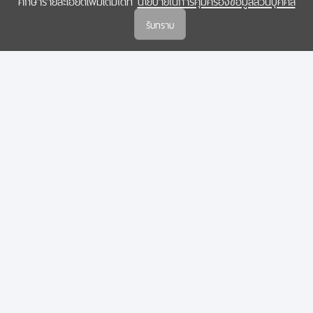
ศึกษารายละเอียดเพิ่มเติมได้ที่
นโยบายในการคุ้มครองข้อมูลส่วนบุคคล
(สกสว.)
รับทราบ
นโยบายในการคุ้มครองข้อมูลส่วนบุคคล