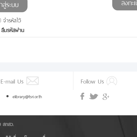
จำรหัสไว้
ลืมรหัสผ่าน
E-mail Us
Follow Us
elibrary@tsri.or.th
ัย สกสว.