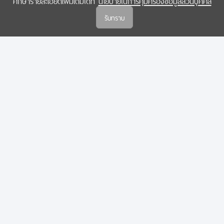
ศึกษารายละเอียดเพิ่มเติมได้ที่
นโยบายในการคุ้มครองข้อมูลส่วนบุคคล
(สกสว.)
รับทราบ
นโยบายในการคุ้มครองข้อมูลส่วนบุคคล