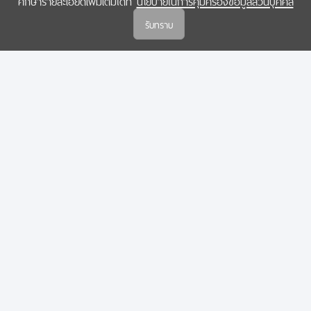
ศึกษารายละเอียดเพิ่มเติมได้ที่
นโยบายในการคุ้มครองข้อมูลส่วนบุคคล
(สกสว.)
รับทราบ
นโยบายในการคุ้มครองข้อมูลส่วนบุคคล