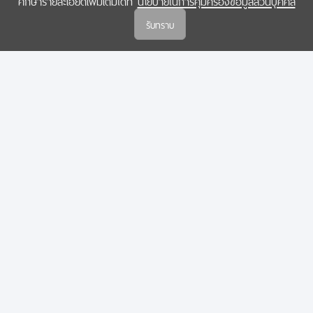
ศึกษารายละเอียดเพิ่มเติมได้ที่
นโยบายในการคุ้มครองข้อมูลส่วนบุคคล
(สกสว.)
รับทราบ
นโยบายในการคุ้มครองข้อมูลส่วนบุคคล