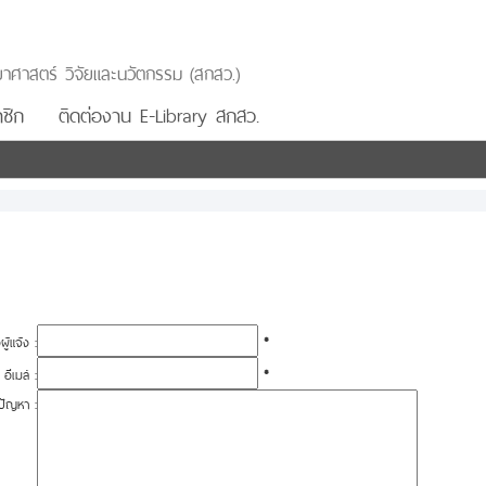
าศาสตร์ วิจัยและนวัตกรรม (สกสว.)
ชิก
ติดต่องาน E-Library สกสว.
อผู้แจ้ง :
*
อีเมล์ :
*
ปัญหา :