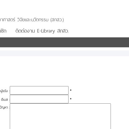
าศาสตร์ วิจัยและนวัตกรรม (สกสว.)
ชิก
ติดต่องาน E-Library สกสว.
อผู้แจ้ง :
*
อีเมล์ :
*
ปัญหา :