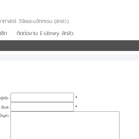
าศาสตร์ วิจัยและนวัตกรรม (สกสว.)
ชิก
ติดต่องาน E-Library สกสว.
อผู้แจ้ง :
*
อีเมล์ :
*
ปัญหา :