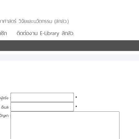
าศาสตร์ วิจัยและนวัตกรรม (สกสว.)
ชิก
ติดต่องาน E-Library สกสว.
อผู้แจ้ง :
*
อีเมล์ :
*
ปัญหา :