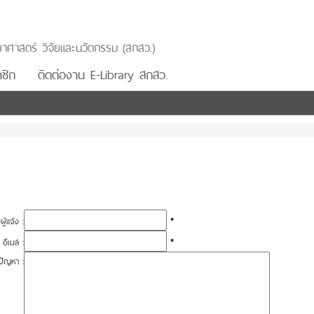
าศาสตร์ วิจัยและนวัตกรรม (สกสว.)
ชิก
ติดต่องาน E-Library สกสว.
อผู้แจ้ง :
*
อีเมล์ :
*
ปัญหา :