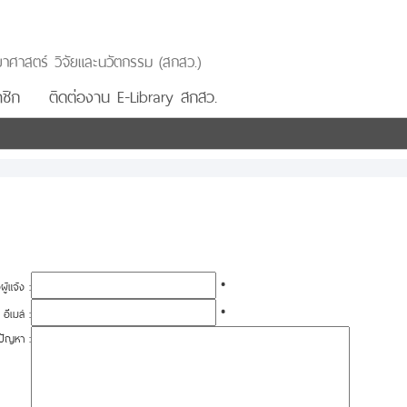
าศาสตร์ วิจัยและนวัตกรรม (สกสว.)
ชิก
ติดต่องาน E-Library สกสว.
อผู้แจ้ง :
*
อีเมล์ :
*
ปัญหา :