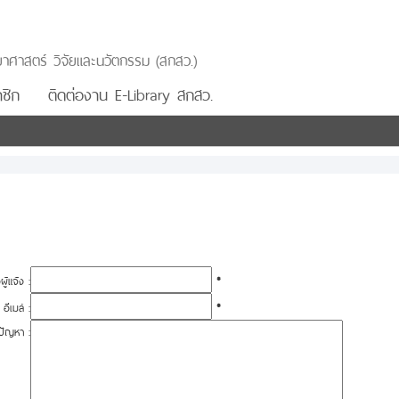
าศาสตร์ วิจัยและนวัตกรรม (สกสว.)
ชิก
ติดต่องาน E-Library สกสว.
อผู้แจ้ง :
*
อีเมล์ :
*
ปัญหา :