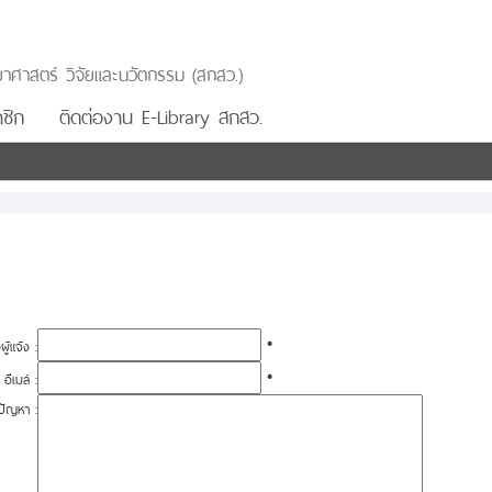
าศาสตร์ วิจัยและนวัตกรรม (สกสว.)
ชิก
ติดต่องาน E-Library สกสว.
อผู้แจ้ง :
*
อีเมล์ :
*
ปัญหา :