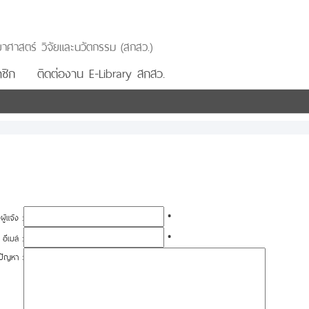
าศาสตร์ วิจัยและนวัตกรรม (สกสว.)
ชิก
ติดต่องาน E-Library สกสว.
อผู้แจ้ง :
*
อีเมล์ :
*
ปัญหา :