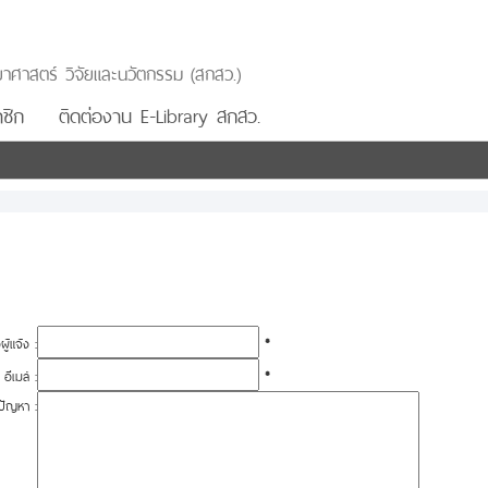
าศาสตร์ วิจัยและนวัตกรรม (สกสว.)
ชิก
ติดต่องาน E-Library สกสว.
อผู้แจ้ง :
*
อีเมล์ :
*
ปัญหา :