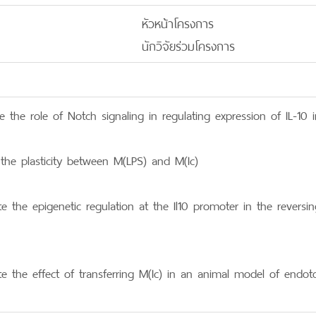
หัวหน้าโครงการ
นักวิจัยร่วมโครงการ
te the role of Notch signaling in regulating expression of IL-10 i
the plasticity between M(LPS) and M(Ic)
ate the epigenetic regulation at the Il10 promoter in the revers
ate the effect of transferring M(Ic) in an animal model of endo