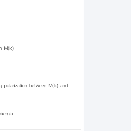
n M(Ic)
ing polarization between M(Ic) and
toxemia