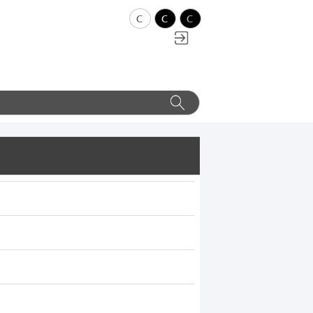
c
c
c