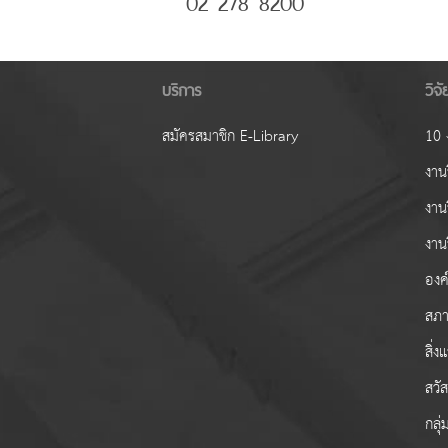
02 278 8200
บริการ
วิจ
สมัครสมาชิก E-Library
10 ง
งานว
งาน
งาน
องค์
สภา
สิ่
สวั
กลุ