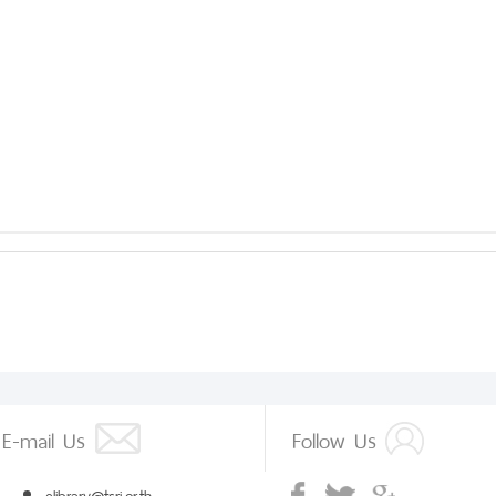
E-mail Us
Follow Us
elibrary@tsri.or.th