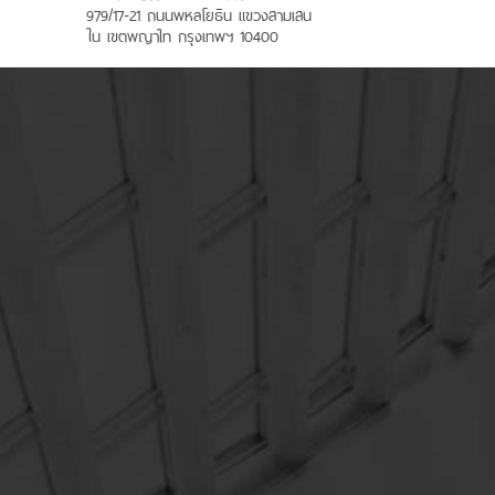
979/17-21 ถนนพหลโยธิน แขวงสามเสน
ใน เขตพญาไท กรุงเทพฯ 10400