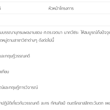
์
หัวหน้าโครงการ
วมบรรณานุกรมผลงานของ ศ.ดร.เจตนา นาควัชระ ให้สมบูรณ์ถึงปัจจุบ
มู่ตามสาขาวิชาต่างๆ ดังต่อไปนี้
าและทฤษฎีวรรณคดี
บเทียบ
รณ์และทฤษฎีการวิจารณ์
คปฏิบัติเกี่ยวกับวรรณคดี ละคร ทัศนศิลป์ ดนตรีคลาสสิกตะวันตก 