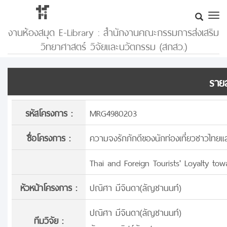
งานห้องสมุด E-Library : สำนักงานคณะกรรมการส่งเสริม
วิทยาศาสตร์ วิจัยและนวัตกรรม (สกสว.)
รายล
รหัสโครงการ :
MRG4980203
ชื่อโครงการ :
ความจงรักภักดีของนักท่องเที่ยวชาวไทยและช
Thai and Foreign Tourists' Loyalty to
หัวหน้าโครงการ :
ปณิศา มีจินดา(ลัญชานนท์)
ปณิศา มีจินดา(ลัญชานนท์)
ทีมวิจัย :