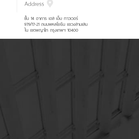
Address
ชั้น 14 อาคาร เอส เอ็ม ทาวเวอร์
979/17-21 ถนนพหลโยธิน แขวงสามเสน
ใน เขตพญาไท กรุงเทพฯ 10400