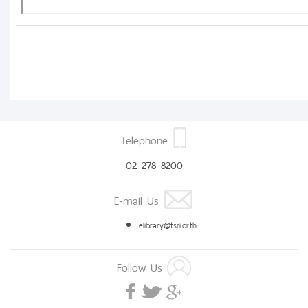
Telephone
02 278 8200
E-mail Us
elibrary@tsri.or.th
Follow Us