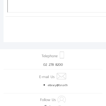
Telephone
02 278 8200
E-mail Us
elibrary@tsri.or.th
Follow Us