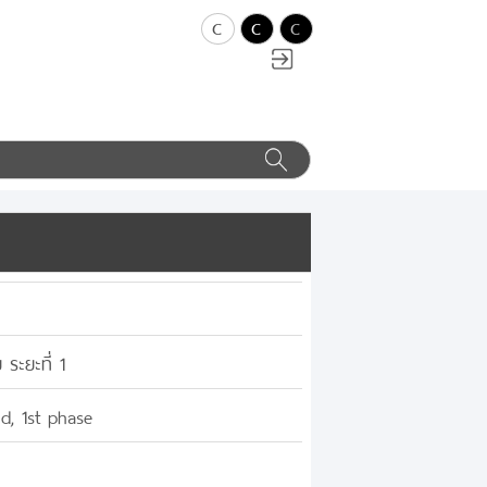
c
c
c
ะยะที่ 1
nd, 1st phase