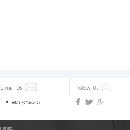
E-mail Us
Follow Us
elibrary@tsri.or.th
ัย สกสว.