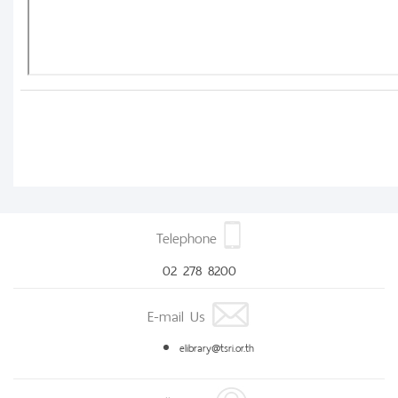
Telephone
02 278 8200
E-mail Us
elibrary@tsri.or.th